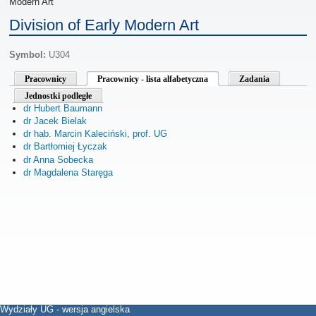
Modern Art
Division of Early Modern Art
Symbol:
U304
Pracownicy
Pracownicy - lista alfabetyczna
Zadania
Jednostki podległe
dr Hubert Baumann
dr Jacek Bielak
dr hab. Marcin Kaleciński, prof. UG
dr Bartłomiej Łyczak
dr Anna Sobecka
dr Magdalena Staręga
Wydziały UG - wersja angielska