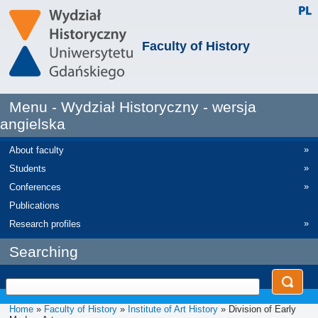
Faculty of History
Menu - Wydział Historyczny - wersja
angielska
»
About faculty
»
Students
»
Conferences
Publications
»
Research profiles
Searching
Home
»
Faculty of History
»
Institute of Art History
» Division of Early