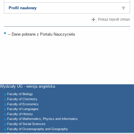
Profil naukowy
Pokaż rejestr zmian
–
Dane pobrane z Portalu Nauczyciela
Wydziały UG - wersja angielska
Faculty of Biology
Faculty of Chemistry
Faculty of Economics
Faculty of Languages
Faculty of History
Faculty of Mathematics, Physics and Informatics
Faculty of Social Sciences
Faculty of Oceanography and Geography
Faculty of Law and Administration