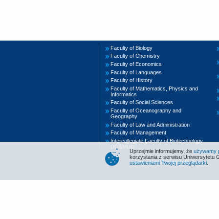
Faculty of Biology
Faculty of Chemistry
Faculty of Economics
Faculty of Languages
Faculty of History
Faculty of Mathematics, Physics and
Informatics
Faculty of Social Sciences
Faculty of Oceanography and
Geography
Faculty of Law and Administration
Faculty of Management
Intercollegiate Faculty of Biotechnology
UG&MUG
Uprzejmie informujemy, że
używamy pl
korzystania z serwisu Uniwersytetu 
ustawieniami Twojej przeglądarki
.