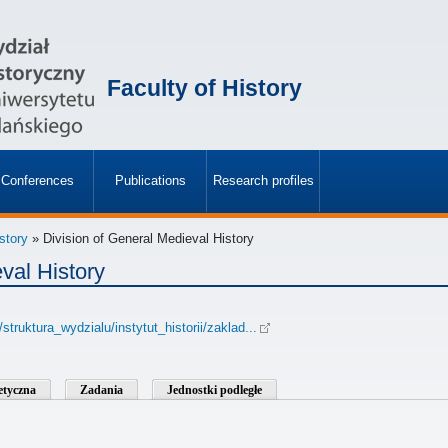
Faculty of History
Conferences
Publications
Research profiles
»
»
istory
» Division of General Medieval History
val History
/struktura_wydzialu/instytut_historii/zaklad...
betyczna
Zadania
Jednostki podległe