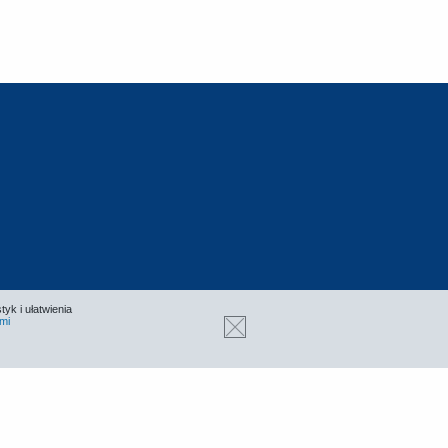
tyk i ułatwienia
mi