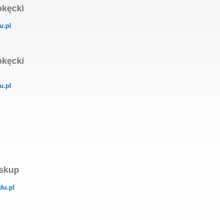
okęcki
u.pl
okęcki
u.pl
iskup
du.pl