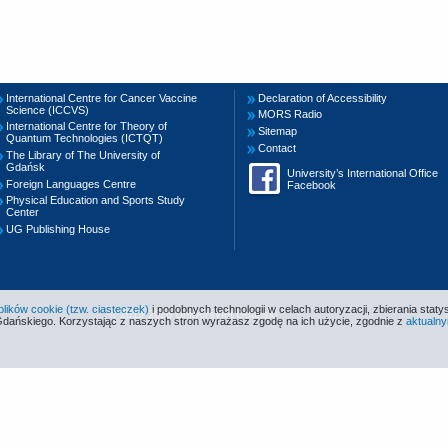
International Centre for Cancer Vaccine
Declaration of Accessibility
Science (ICCVS)
MORS Radio
International Centre for Theory of
Sitemap
Quantum Technologies (ICTQT)
Contact
The Library of The University of
Gdańsk
University’s International Office
Foreign Languages Centre
Facebook
Physical Education and Sports Study
Center
UG Publishing House
ików cookie (tzw. ciasteczek)
i podobnych technologii w celach autoryzacji, zbierania statys
© 2013-2026 Uniwersytet Gdański
Gdańskiego. Korzystając z naszych stron wyrażasz zgodę na ich użycie, zgodnie z
aktualny