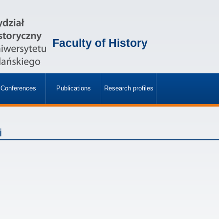
Faculty of History
Conferences
Publications
Research profiles
»
»
i