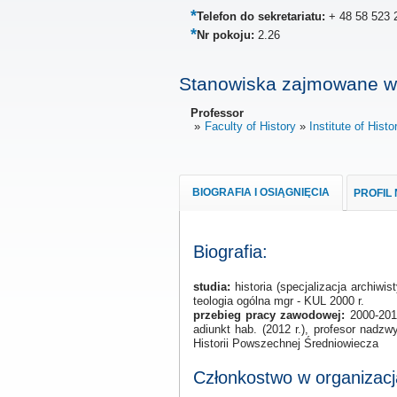
Telefon do sekretariatu:
+ 48 58 523 
Nr pokoju:
2.26
Stanowiska zajmowane w
Professor
Faculty of History
Institute of Histo
BIOGRAFIA I OSIĄGNIĘCIA
PROFIL
Biografia:
studia:
historia (specjalizacja archiwis
teologia ogólna mgr - KUL 2000 r.
przebieg pracy zawodowej:
2000-2012
adiunkt hab. (2012 r.), profesor nadz
Historii Powszechnej Średniowiecza
Członkostwo w organizac