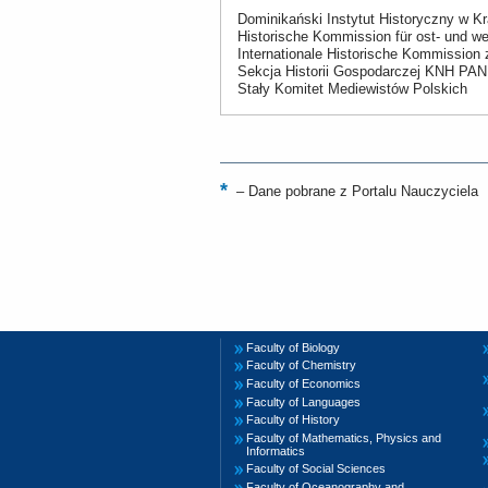
Dominikański Instytut Historyczny w K
Historische Kommission für ost- und w
Internationale Historische Kommission
Sekcja Historii Gospodarczej KNH PAN
Stały Komitet Mediewistów Polskich
–
Dane pobrane z Portalu Nauczyciela
Faculty of Biology
Faculty of Chemistry
Faculty of Economics
Faculty of Languages
Faculty of History
Faculty of Mathematics, Physics and
Informatics
Faculty of Social Sciences
Faculty of Oceanography and