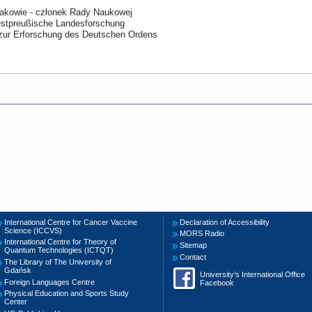
rakowie - członek Rady Naukowej
estpreußische Landesforschung
 zur Erforschung des Deutschen Ordens
International Centre for Cancer Vaccine
Declaration of Accessibility
Science (ICCVS)
MORS Radio
International Centre for Theory of
Sitemap
Quantum Technologies (ICTQT)
Contact
The Library of The University of
Gdańsk
University’s International Office
Foreign Languages Centre
Facebook
Physical Education and Sports Study
Center