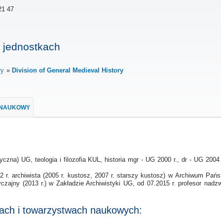
21 47
 jednostkach
ry
Division of General Medieval History
 NAUKOWY
tyczna) UG, teologia i filozofia KUL, historia mgr - UG 2000 r., dr - UG 2004 r
 r. archiwista (2005 r. kustosz, 2007 r. starszy kustosz) w Archiwum Pań
wyczajny (2013 r.) w Zakładzie Archiwistyki UG, od 07.2015 r. profesor nad
jach i towarzystwach naukowych: