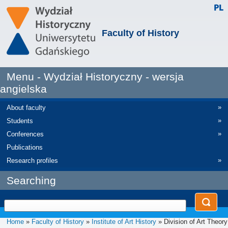
Faculty of History
Menu - Wydział Historyczny - wersja
angielska
»
About faculty
»
Students
»
Conferences
Publications
»
Research profiles
Searching
Home
»
Faculty of History
»
Institute of Art History
» Division of Art Theory