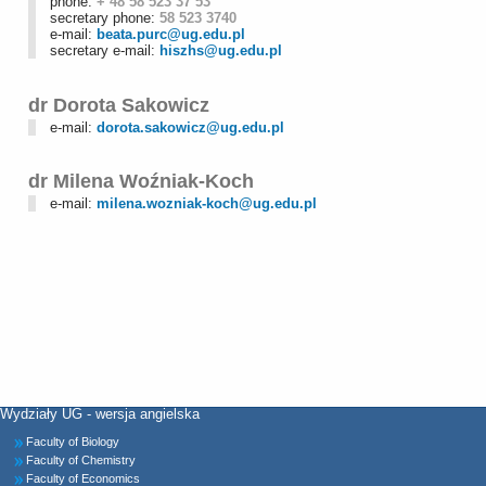
phone:
+ 48 58 523 37 53
secretary phone:
58 523 3740
e-mail:
beata.purc@ug.edu.pl
secretary e-mail:
hiszhs@ug.edu.pl
dr Dorota Sakowicz
e-mail:
dorota.sakowicz@ug.edu.pl
dr Milena Woźniak-Koch
e-mail:
milena.wozniak-koch@ug.edu.pl
Wydziały UG - wersja angielska
Faculty of Biology
Faculty of Chemistry
Faculty of Economics