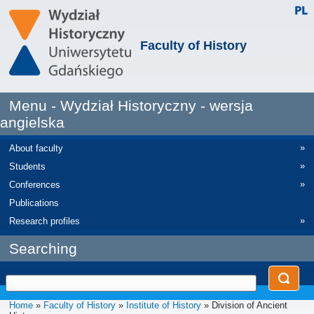
Faculty of History
Menu - Wydział Historyczny - wersja
angielska
»
About faculty
»
Students
»
Conferences
Publications
»
Research profiles
Searching
Home
»
Faculty of History
»
Institute of History
» Division of Ancient