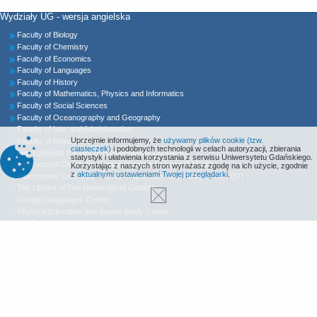
Wydziały UG - wersja angielska
Faculty of Biology
Faculty of Chemistry
Faculty of Economics
Faculty of Languages
Faculty of History
Faculty of Mathematics, Physics and Informatics
Faculty of Social Sciences
Faculty of Oceanography and Geography
Faculty of Law and Administration
Uprzejmie informujemy, że
używamy plików cookie (tzw.
Faculty of Management
ciasteczek)
i podobnych technologii w celach autoryzacji, zbierania
Intercollegiate Faculty of Biotechnology UG&MUG
statystyk i ułatwienia korzystania z serwisu Uniwersytetu Gdańskiego.
International Centre for Cancer Vaccine Science (ICCVS)
Korzystając z naszych stron wyrażasz zgodę na ich użycie, zgodnie
z
aktualnymi ustawieniami Twojej przeglądarki
.
International Centre for Theory of Quantum Technologies (ICTQT)
The Library of The University of Gdańsk
Foreign Languages Centre
Physical Education and Sports Study Center
UG Publishing House
Declaration of Accessibility
MORS Radio
Sitemap
Contact
University’s International Office Facebook