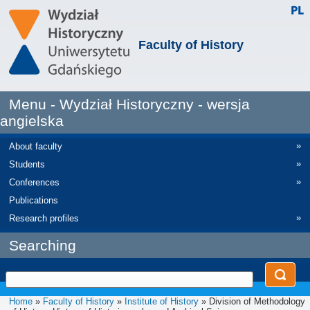
Faculty of History
Menu - Wydział Historyczny - wersja
angielska
»
About faculty
»
Students
»
Conferences
Publications
»
Research profiles
Searching
Home
»
Faculty of History
»
Institute of History
» Division of Methodology