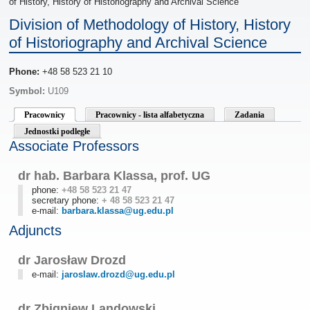
of History, History of Historiography and Archival Science
Division of Methodology of History, History
of Historiography and Archival Science
Phone:
+48 58 523 21 10
Symbol:
U109
Pracownicy
Pracownicy - lista alfabetyczna
Zadania
Jednostki podległe
Associate Professors
dr hab. Barbara Klassa, prof. UG
phone:
+48 58 523 21 47
secretary phone:
+ 48 58 523 21 47
e-mail:
barbara.klassa@ug.edu.pl
Adjuncts
dr Jarosław Drozd
e-mail:
jaroslaw.drozd@ug.edu.pl
dr Zbigniew Landowski