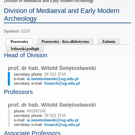
Division of Mediaeval and Early Modern Archeology
Division of Mediaeval and Early Modern
Archeology
Symbol:
U203
Pracownicy
Pracownicy - lista alfabetyczna
Zadania
Jednostki podległe
Head of Division
prof. dr hab. Witold Świętosławski
secretary phone:
58 523 3710
e-mail:
w.swietoslawski@ug.edu.pl
secretary e-mail:
hisarch@ug.edu.pl
Professors
prof. dr hab. Witold Świętosławski
phone:
601507242
secretary phone:
58 523 3710
e-mail:
w.swietoslawski@ug.edu.pl
secretary e-mail:
hisarch@ug.edu.pl
Associate Professors