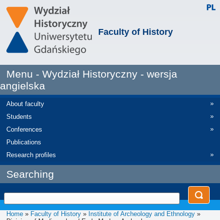
Faculty of History
Menu - Wydział Historyczny - wersja
angielska
»
About faculty
»
Students
»
Conferences
Publications
»
Research profiles
Searching
Home
»
Faculty of History
»
Institute of Archeology and Ethnology
»