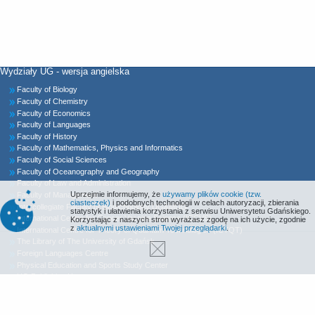
Wydziały UG - wersja angielska
Faculty of Biology
Faculty of Chemistry
Faculty of Economics
Faculty of Languages
Faculty of History
Faculty of Mathematics, Physics and Informatics
Faculty of Social Sciences
Faculty of Oceanography and Geography
Faculty of Law and Administration
Uprzejmie informujemy, że
używamy plików cookie (tzw.
Faculty of Management
ciasteczek)
i podobnych technologii w celach autoryzacji, zbierania
Intercollegiate Faculty of Biotechnology UG&MUG
statystyk i ułatwienia korzystania z serwisu Uniwersytetu Gdańskiego.
International Centre for Cancer Vaccine Science (ICCVS)
Korzystając z naszych stron wyrażasz zgodę na ich użycie, zgodnie
z
aktualnymi ustawieniami Twojej przeglądarki
.
International Centre for Theory of Quantum Technologies (ICTQT)
The Library of The University of Gdańsk
Foreign Languages Centre
Physical Education and Sports Study Center
UG Publishing House
Declaration of Accessibility
MORS Radio