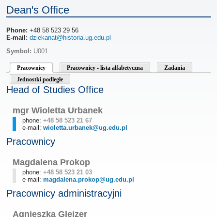
Dean's Office
Phone:
+48 58 523 29 56
E-mail:
dziekanat@historia.ug.edu.pl
Symbol:
U001
Pracownicy
Pracownicy - lista alfabetyczna
Zadania
Jednostki podległe
Head of Studies Office
mgr Wioletta Urbanek
phone:
+48 58 523 21 67
e-mail:
wioletta.urbanek@ug.edu.pl
Pracownicy
Magdalena Prokop
phone:
+48 58 523 21 03
e-mail:
magdalena.prokop@ug.edu.pl
Pracownicy administracyjni
Agnieszka Glejzer