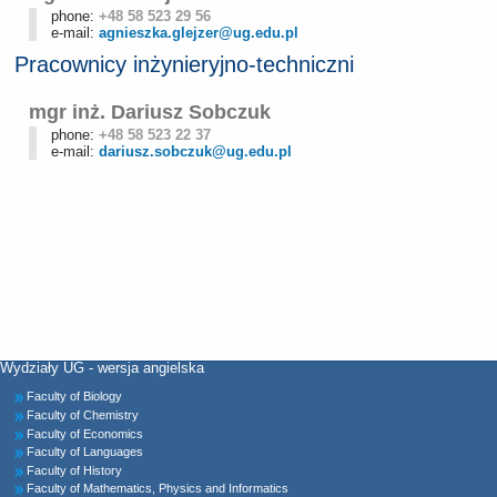
phone:
+48 58 523 29 56
e-mail:
agnieszka.glejzer@ug.edu.pl
Pracownicy inżynieryjno-techniczni
mgr inż. Dariusz Sobczuk
phone:
+48 58 523 22 37
e-mail:
dariusz.sobczuk@ug.edu.pl
Wydziały UG - wersja angielska
Faculty of Biology
Faculty of Chemistry
Faculty of Economics
Faculty of Languages
Faculty of History
Faculty of Mathematics, Physics and Informatics