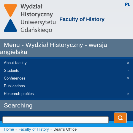
Faculty of History
Menu - Wydział Historyczny - wersja
angielska
»
About faculty
»
Students
»
Conferences
Publications
»
Research profiles
Searching
Home
»
Faculty of History
» Dean's Office