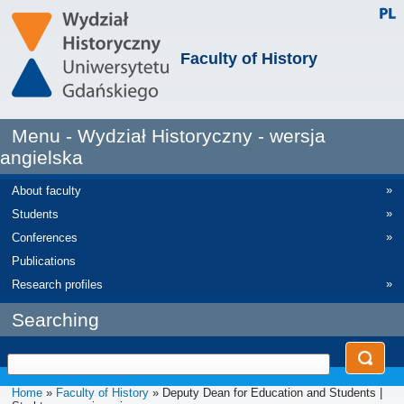
Faculty of History
Menu - Wydział Historyczny - wersja
angielska
»
About faculty
»
Students
»
Conferences
Publications
»
Research profiles
Searching
Home
»
Faculty of History
» Deputy Dean for Education and Students |