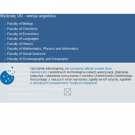
Wydziały UG - wersja angielska
Faculty of Biology
Faculty of Chemistry
Faculty of Economics
Faculty of Languages
Faculty of History
Faculty of Mathematics, Physics and Informatics
Faculty of Social Sciences
Faculty of Oceanography and Geography
Faculty of Law and Administration
Uprzejmie informujemy, że
używamy plików cookie (tzw.
Faculty of Management
ciasteczek)
i podobnych technologii w celach autoryzacji, zbierania
Intercollegiate Faculty of Biotechnology UG&MUG
statystyk i ułatwienia korzystania z serwisu Uniwersytetu Gdańskiego.
International Centre for Cancer Vaccine Science (ICCVS)
Korzystając z naszych stron wyrażasz zgodę na ich użycie, zgodnie
z
aktualnymi ustawieniami Twojej przeglądarki
.
International Centre for Theory of Quantum Technologies (ICTQT)
The Library of The University of Gdańsk
Foreign Languages Centre
Physical Education and Sports Study Center
UG Publishing House
Declaration of Accessibility
MORS Radio
Sitemap
Contact