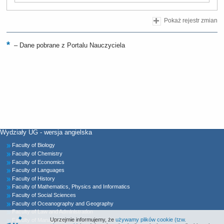
Pokaż rejestr zmian
–
Dane pobrane z Portalu Nauczyciela
Wydziały UG - wersja angielska
Faculty of Biology
Faculty of Chemistry
Faculty of Economics
Faculty of Languages
Faculty of History
Faculty of Mathematics, Physics and Informatics
Faculty of Social Sciences
Faculty of Oceanography and Geography
Faculty of Law and Administration
Uprzejmie informujemy, że
używamy plików cookie (tzw.
Faculty of Management