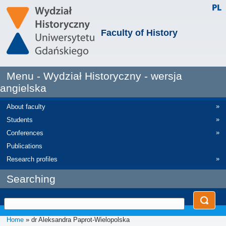
Faculty of History
Menu - Wydział Historyczny - wersja
angielska
»
About faculty
»
Students
»
Conferences
Publications
»
Research profiles
Searching
Home
» dr Aleksandra Paprot-Wielopolska