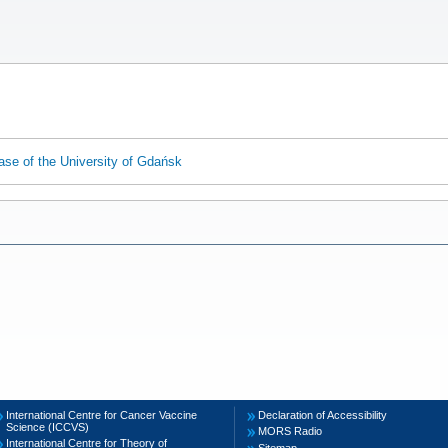
ase of the University of Gdańsk
International Centre for Cancer Vaccine
Declaration of Accessibility
Science (ICCVS)
MORS Radio
International Centre for Theory of
Sitemap