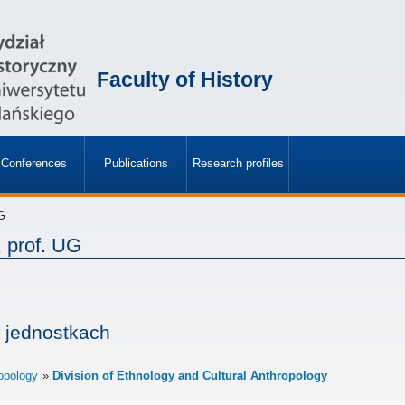
Faculty of History
Conferences
Publications
Research profiles
»
»
G
, prof. UG
 jednostkach
ropology
Division of Ethnology and Cultural Anthropology