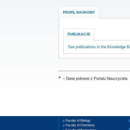
PROFIL NAUKOWY
PUBLIKACJE
See publications in the Knowledge B
–
Dane pobrane z Portalu Nauczyciela
Faculty of Biology
Faculty of Chemistry
Faculty of Economics