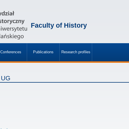
Faculty of History
Conferences
Publications
Research profiles
»
»
. UG