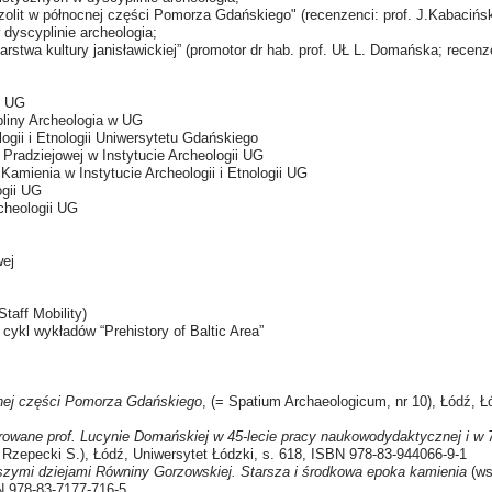
mezolit w północnej części Pomorza Gdańskiego" (recenzenci: prof. J.Kabacińs
dyscyplinie archeologia;
rstwa kultury janisławickiej” (promotor dr hab. prof. UŁ L. Domańska; recenzen
i UG
liny Archeologia w UG
logii i Etnologii Uniwersytetu Gdańskiego
 Pradziejowej w Instytucie Archeologii UG
Kamienia w Instytucie Archeologii i Etnologii UG
ogii UG
rcheologii UG
wej
aff Mobility)
cykl wykładów “Prehistory of Baltic Area”
ocnej części Pomorza Gdańskiego
, (= Spatium Archaeologicum, nr 10), Łódź,
iarowane prof. Lucynie Domańskiej w 45-lecie pracy naukowodydaktycznej i w 
. Rzepecki S.), Łódź, Uniwersytet Łódzki, s. 618, ISBN 978-83-944066-9-1
ejszymi dziejami Równiny Gorzowskiej. Starsza i środkowa epoka kamienia
(ws
 978-83-7177-716-5