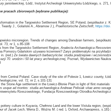
ry janisławickiej
, Łódź, Instytut Archeologii Uniwersytetu Łódzkiego, s. 271
 w pracach zbiorowych (wybrane publikacje):
nsformation in the Targowisko Settlement Region, SE Poland, (współautor z: K
 Twardy J., Golański A., Abramow J.),
Praehistorische Zeitschrift
,
https://do
rgowisko microregion. Trends of changes among Danubian farmers, (współautor 
vol. 73, nr 1, s.85-108
es from the Targowisko Settlement Region,
Analecta Archaeologica Ressovie
a Pomorzu Gdańskim używano krzemieni? Zarys problematyki na przykładzie
 in. (red.)
Ze świata dawnych barbarzyńców: studia pradziejowe i wczesnodzi
ji 70. urodzin i 50 lat pracy archeologicznej,
Poznań, Wydawnictwo Naukowe
3
cts from Central Poland. Case study of the site of Polesie 1, Łowicz county, Ł
heologiczne
, vol. 72, nr 2, s.101-131
of the Stone Age settlement in the Łowicz-Błonie Plain in light of flint materi
us usque ad montes: studia archaeologica Andreae Pelisiak vitae anno sexag
niwersytetu Rzeszowskiego, Fundacja Rzeszowskiego Ośrodka Archeologicz
ar pottery culture in Kuyavia, Chełmno Land and the lower Vistula region, (wspó
our of Jacek Lech
, Werra D., Woźny M. ( red. ), Oxford, Archaeopress, s.181