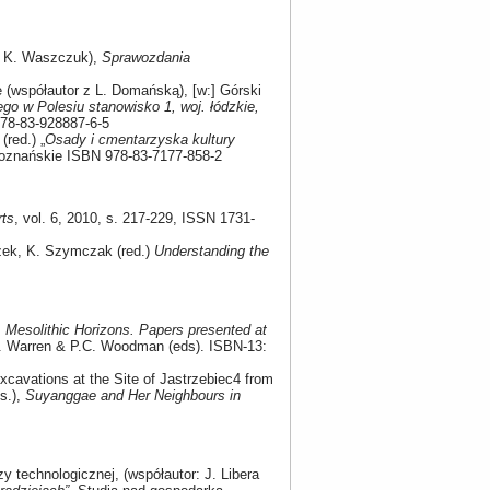
k, K. Waszczuk),
Sprawozdania
e (współautor z L. Domańską), [w:] Górski
go w Polesiu stanowisko 1, woj. łódzkie,
978-83-928887-6-5
(red.) „
Osady i cmentarzyska kultury
Poznańskie ISBN 978-83-7177-858-2
rts
, vol. 6, 2010, s. 217-229, ISSN 1731-
czek, K. Szymczak (red.)
Understanding the
]
Mesolithic Horizons. Papers presented at
G. Warren & P.C. Woodman (eds). ISBN-13:
Excavations at the Site of Jastrzebiec4 from
s.),
Suyanggae and Her Neighbours in
 technologicznej, (współautor: J. Libera