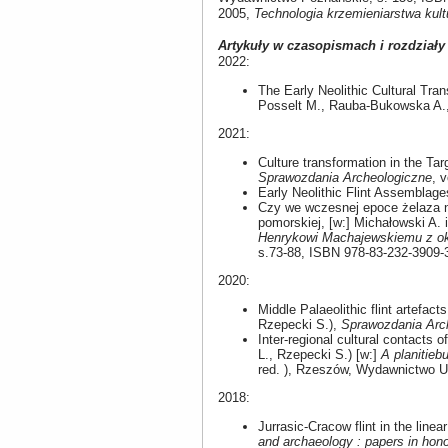
2005,
Technologia krzemieniarstwa kultu
Artykuły w czasopismach i rozdziały
2022:
The Early Neolithic Cultural Tra
Posselt M., Rauba-Bukowska A.,
2021:
Culture transformation in the Ta
Sprawozdania Archeologiczne
, 
Early Neolithic Flint Assemblag
Czy we wczesnej epoce żelaza n
pomorskiej, [w:] Michałowski A. i
Henrykowi Machajewskiemu z okaz
s.73-88, ISBN 978-83-232-3909-
2020:
Middle Palaeolithic flint artefa
Rzepecki S.),
Sprawozdania Arc
Inter-regional cultural contacts 
L., Rzepecki S.) [w:]
A planitieb
red. ), Rzeszów, Wydawnictwo U
2018:
Jurrasic-Cracow flint in the line
and archaeology : papers in hon