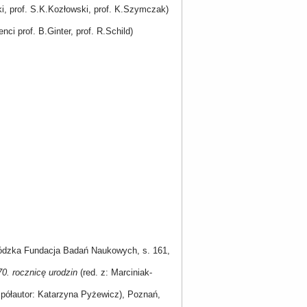
ki, prof. S.K.Kozłowski, prof. K.Szymczak)
ci prof. B.Ginter, prof. R.Schild)
 Łódzka Fundacja Badań Naukowych, s. 161,
70. rocznicę urodzin
(red. z: Marciniak-
półautor: Katarzyna Pyżewicz), Poznań,