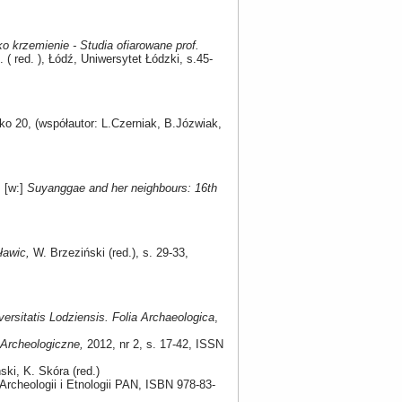
ko krzemienie - Studia ofiarowane prof.
n. ( red. ), Łódź, Uniwersytet Łódzki, s.45-
ko 20, (współautor: L.Czerniak, B.Józwiak,
, [w:]
Suyanggae and her neighbours: 16th
ławic,
W. Brzeziński (red.), s. 29-33,
versitatis Lodziensis. Folia Archaeologica
,
Archeologiczne,
2012, nr 2, s. 17-42, ISSN
ki, K. Skóra (red.)
t Archeologii i Etnologii PAN, ISBN 978-83-