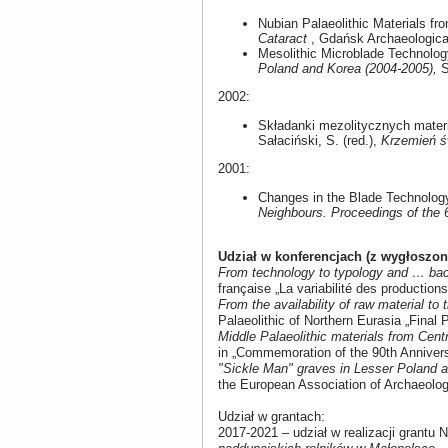
Nubian Palaeolithic Materials f
Cataract
, Gdańsk Archaeologic
Mesolithic Microblade Technolog
Poland and Korea (2004-2005),
S
2002:
Składanki mezolitycznych materi
Sałaciński, S. (red.),
Krzemień ś
2001:
Changes in the Blade Technology
Neighbours. Proceedings of the 
Udział w konferencjach (z wygłoszon
From technology to typology and … back
française „La variabilité des production
From the availability of raw material to
Palaeolithic of Northern Eurasia „Fina
Middle Palaeolithic materials from Centr
in „Commemoration of the 90th Anniversa
"Sickle Man" graves in Lesser Poland and
the European Association of Archaeologi
Udział w grantach:
2017-2021 – udział w realizacji grantu