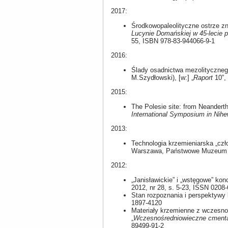
2017:
Środkowopaleolityczne ostrze zn
Lucynie Domańskiej w 45-lecie p
55, ISBN 978-83-944066-9-1
2016:
Ślady osadnictwa mezolitycznego
M.Szydłowski), [w:] „
Raport
10”,
2015:
The Polesie site: from Neandert
International Symposium in Nihe
2013:
Technologia krzemieniarska „czło
Warszawa, Państwowe Muzeum A
2012:
„Janisławickie” i „wstęgowe” kon
2012, nr 28, s. 5-23, ISSN 0208
Stan rozpoznania i perspektywy
1897-4120
Materiały krzemienne z wczesnoś
„
Wczesnośredniowieczne cmentar
89499-91-2