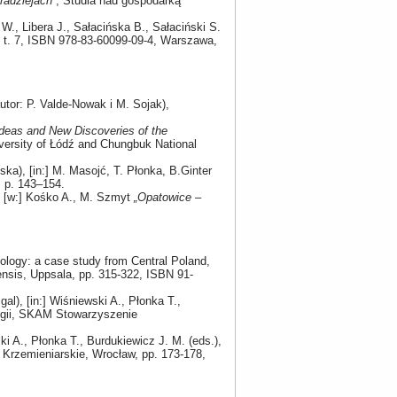
radziejach”
, Studia nad gospodarką
W., Libera J., Sałacińska B., Sałaciński S.
 t. 7, ISBN 978-83-60099-09-4, Warszawa,
utor: P. Valde-Nowak i M. Sojak),
deas and New Discoveries of the
versity of Łódź and Chungbuk National
ka), [in:] M. Masojć, T. Płonka, B.Ginter
 p. 143–154.
, [w:] Kośko A., M. Szmyt
„Opatowice –
nology: a case study from Central Poland,
ensis, Uppsala, pp. 315-322, ISBN 91-
al), [in:] Wiśniewski A., Płonka T.,
ogii, SKAM Stowarzyszenie
ski A., Płonka T., Burdukiewicz J. M. (eds.),
Krzemieniarskie, Wrocław, pp. 173-178,