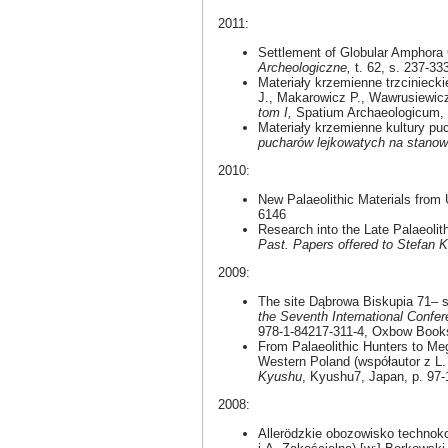
2011:
Settlement of Globular Amphora 
Archeologiczne,
t. 62, s. 237-3
Materiały krzemienne trzcinieck
J., Makarowicz P., Wawrusiewicz
tom I,
Spatium Archaeologicum, v
Materiały krzemienne kultury puc
pucharów lejkowatych na stanowi
2010:
New Palaeolithic Materials from
6146
Research into the Late Palaeoli
Past. Papers offered to Stefan 
2009:
The site Dąbrowa Biskupia 71– s
the Seventh International Confer
978-1-84217-311-4, Oxbow Books
From Palaeolithic Hunters to Meg
Western Poland (współautor z L.
Kyushu
, Kyushu7, Japan, p. 97-
2008:
Allerödzkie obozowisko technoko