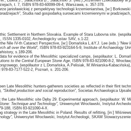
W., Libera J., Sałacińska B., Sałaciński S. (red.)
„Krzemień czekoladowy w p
iejach, t. 7, ISBN 978-83-60099-09-4, Warszawa, s. 357-378.
urze janisławickiej z perspektywy technologii krzemieniarstwa, [w:] Borkowski 
radziejach”
, Studia nad gospodarką surowcami krzemiennymi w pradziejach,
thic Settlement in Northern Slovakia. Example of Stara Lubovna site. (współa
-1, ISSN 1335-0102, Archeologicky ustav SAV, s.1-22.
 the Nile IV-th Cataract Perspective, [w:] Domańska L.&Y.J. Lee (eds.)
“New I
rch all over the World”,
ISBN 978-83-923164-5-9, Institute of Archaeology Uni
rehistory, s.189-206.
ata for evidence of the Mesolithic specialized camps, (współautor: L. Domańs
utions to the Central European Stone Age
, ISBN 978-83-921090-8-2, Wrocław,
obrązowego, (współautor z L.Domańska, A.Pelisiak, M.Winiarska-Kabacińska)
N 978-83-7177-522-2, Poznań, s. 201-206.
 Late Mesolithic hunters-gatherers societies as reflected in their flint tech
),
“Skilled production and social reproduction”
, Societas Archaeologica Upsali
 the Late Mesolithic site Dęby 29. Experimental approach, (współautor: W. Mig
Stone: Technique and Technology”,
Uniwersytet Wrocławski, Instytut Archeol
179-188, ISBN 83-921090-4-X.
g strategy in the Late Mesolithic in Poland. Results of refitting, [in:] Wiśniew
nology”,
Uniwersytet Wrocławski, Instytut Archeologii, SKAM Stowarzyszenie 