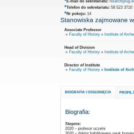
E-mail do sekretariatu:
hisarch@ug.e
Telefon do sekretariatu:
58 523 3710
Nr pokoju:
14
Stanowiska zajmowane w
Associate Professor
Faculty of History
Institute of Arc
Head of Division
Faculty of History
Institute of Arc
Director of Institute
Faculty of History
Institute of Ar
BIOGRAFIA I OSIĄGNIĘCIA
PROFIL
Biografia:
Stopnie:
2020 – profesor uczelni
2020 – doktor habilitowany nauk human