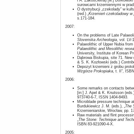
i A. Zakościelna) [w:] Borkowski 
surowcami krzemiennymi w pradz
O dystrybucji „czekolady” w kult
(red.) „
Krzemień czekoladowy w p
s.171-184.
2007:
On the problems of Late Palaeoli
Slovenska Archeologia
, vol. LV
Palaeolithic of Upper Nubia from
Palaeolithic and Mesolithic resea
University, Institute of Korean P
Dąbrowa Biskupia, site 71. New d
& S. K. Kozłowski (eds.)
Contrib
Depozyt krzemieni z grobu prot
Wzgórze Prokopiaka,
t. II”, ISB
2006:
Some remarks on contacts between
[in:] J. Apel & K. Knutsson (eds.
973740-6-7, ISSN 1404-8493.
Microblade pressure technique at
Burdukiewicz J. M. (eds.), „
The 
Krzemieniarskie, Wrocław, pp. 
Raw materials and flint processin
„
The Stone: Technique and Tech
ISBN 83-921090-4-X.
2005: