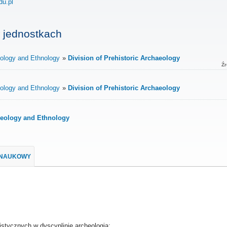
du.pl
 jednostkach
heology and Ethnology
Division of Prehistoric Archaeology
Źr
heology and Ethnology
Division of Prehistoric Archaeology
cheology and Ethnology
 NAUKOWY
istycznych w dyscyplinie archeologia;