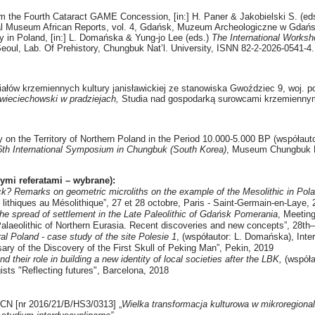
rom the Fourth Cataract GAME Concession, [in:] H. Paner & Jakobielski S. (ed
al Museum African Reports, vol. 4, Gdańsk, Muzeum Archeologiczne w Gdańs
y in Poland, [in:] L. Domańska & Yung-jo Lee (eds.)
The International Worksho
eoul, Lab. Of Prehistory, Chungbuk Nat’l. University, ISNN 82-2-2026-0541-4.
ałów krzemiennych kultury janisławickiej ze stanowiska Gwoździec 9, woj. po
wieciechowski w pradziejach,
Studia nad gospodarką surowcami krzemiennymi 
 on the Territory of Northern Poland in the Period 10.000-5.000 BP (współaut
6th International Symposium in Chungbuk (South Korea)
, Museum Chungbuk Na
ymi referatami – wybrane):
? Remarks on geometric microliths on the example of the Mesolithic in Pola
s lithiques au Mésolithique”, 27 et 28 octobre, Paris - Saint-Germain-en-Laye,
 the spread of settlement in the Late Paleolithic of Gdańsk Pomerania
, Meetin
l Palaeolithic of Northern Eurasia. Recent discoveries and new concepts”, 28
al Poland - case study of the site Polesie 1
, (współautor: L. Domańska), Int
ry of the Discovery of the First Skull of Peking Man”, Pekin, 2019
 their role in building a new identity of local societies after the LBK,
(współa
sts "Reflecting futures", Barcelona, 2018
 NCN [nr 2016/21/B/HS3/0313] „
Wielka transformacja kulturowa w mikroregional