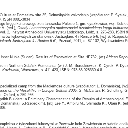
Culture at Domasław site 35, Dolnośląskie voivodship (współautor: P. Sysia
33, ISSN 0081-3834
iego kręgu kulturowego ze stanowiska Polesie 1, gm. Łyszkowice, woj. łódzki
 A. (red.),
Osady i cmentarzyska społeczności trzcinieckiego kręgu kulturowe
ol. 2, Instytut Archeologii Uniwersytetu Łódzkiego, Łódź, s. 276-283, ISBN 
harów lejkowatych ze stanowisk Jastrzębiec 4 i Renice 5-6, [w:] S. Rzepecki 
skach Jastrzębiec 4 i Renice 5-6
”, Poznań, 2011, s. 87-102, Wydawnictwo 
 Upper Nubia (Sudan): Results of Excavation at Site HP732, (w:)
African Repo
thic in Northern Gdańsk Pomerania. (w:) J. M. Burdukiewicz, K. Cyrek, P. Dy
K. Kozłowski
, Warszawa, s. 411-423, ISBN: 978-83-928330-4-8
pecialized camp from the Maglemose culture (współautor: L. Domańska), [w:
ence on the Mesolithic in Europe, Belfast 2005
. S. McCartan, R. Schulting, 
, Oxford, s.259-266.
alith Builders: a Prliminary Characteristics of the Results of Archaeological 
 Domańską i S.Rzepeckim), [in:] Lee Y., Ambiru M., Shimada K., Otani K. (ed
106.
mpleksu z tylczakami łukowymi w Pawłowie koło Zawichostu w świetle analizy