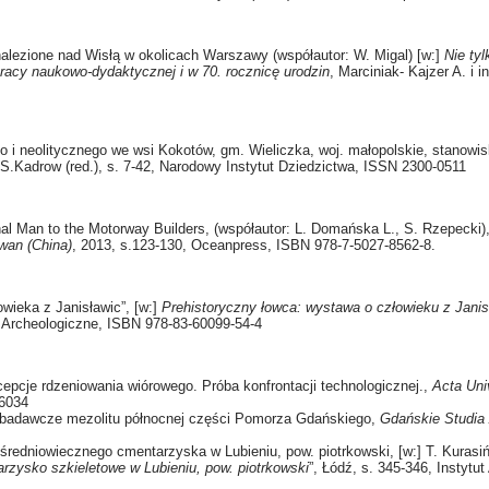
alezione nad Wisłą w okolicach Warszawy (współautor: W. Migal) [w:]
Nie tyl
racy naukowo-dydaktycznej i w 70. rocznicę urodzin
, Marciniak- Kajzer A. i i
 i neolitycznego we wsi Kokotów, gm. Wieliczka, woj. małopolskie, stanowis
 S.Kadrow (red.), s. 7-42, Narodowy Instytut Dziedzictwa, ISSN 2300-0511
hal Man to the Motorway Builders, (współautor: L. Domańska L., S. Rzepecki)
wan (China)
, 2013, s.123-130, Oceanpress, ISBN 978-7-5027-8562-8.
wieka z Janisławic”, [w:]
Prehistoryczny łowca: wystawa o człowieku z Janis
rcheologiczne, ISBN 978-83-60099-54-4
cepcje rdzeniowania wiórowego. Próba konfrontacji technologicznej.,
Acta Uni
-6034
 badawcze mezolitu północnej części Pomorza Gdańskiego,
Gdańskie Studia 
redniowiecznego cmentarzyska w Lubieniu, pow. piotrkowski, [w:] T. Kurasińs
zysko szkieletowe w Lubieniu, pow. piotrkowski
”, Łódź, s. 345-346, Instytu