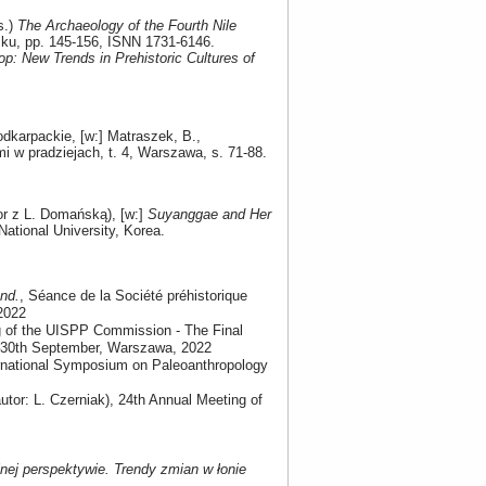
s.)
The Archaeology of the Fourth Nile
ku, pp. 145-156, ISNN 1731-6146.
p: New Trends in Prehistoric Cultures of
dkarpackie, [w:] Matraszek, B.,
w pradziejach, t. 4, Warszawa, s. 71-88.
or z L. Domańską), [w:]
Suyanggae and Her
tional University, Korea.
nd.
, Séance de la Société préhistorique
 2022
g of the UISPP Commission - The Final
th–30th September, Warszawa, 2022
ernational Symposium on Paleoanthropology
utor: L. Czerniak), 24th Annual Meeting of
nej perspektywie. Trendy zmian w łonie