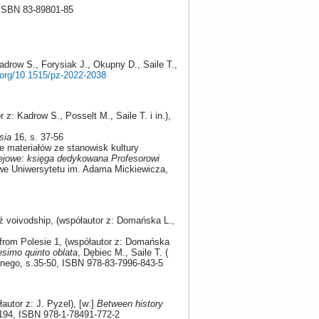
, ISBN 83-89801-85
adrow S., Forysiak J., Okupny D., Saile T.,
i.org/10.1515/pz-2022-2038
z: Kadrow S., Posselt M., Saile T. i in.),
nsia
16, s. 37-56
 materiałów ze stanowisk kultury
ejowe: księga dedykowana Profesorowi
 Uniwersytetu im. Adama Mickiewicza,
ódź voivodship, (współautor z: Domańska L.,
als from Polesie 1, (współautor z: Domańska
esimo quinto oblata
, Dębiec M., Saile T. (
nego, s.35-50, ISBN 978-83-7996-843-5
łautor z: J. Pyzel), [w:]
Between history
-194, ISBN 978-1-78491-772-2