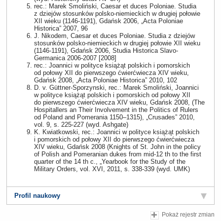
rec.: Marek Smoliński, Caesar et duces Poloniae. Studia
z dziejów stosunków polsko-niemieckich w drugiej połowie
XII wieku (1146-1191), Gdańsk 2006, „Acta Poloniae
Historica” 2007, 96
J. Nikodem, Caesar et duces Poloniae. Studia z dziejów
stosunków polsko-niemieckich w drugiej połowie XII wieku
(1146-1191), Gdańsk 2006, Studia Historica Slavo-
Germanica 2006-2007 [2008]
rec.: Joannici w polityce książąt polskich i pomorskich
od połowy XII do pierwszego ćwierćwiecza XIV wieku,
Gdańsk 2008, „Acta Poloniae Historica” 2010, 102
D. v. Güttner-Sporzynski, rec.: Marek Smoliński, Joannici
w polityce książąt polskich i pomorskich od połowy XII
do pierwszego ćwierćwiecza XIV wieku, Gdańsk 2008, (The
Hospitallers an Their Involvement in the Politics of Rulers
od Poland and Pomerania 1150–1315), „Crusades” 2010,
vol. 9, s. 225-227 (wyd. Ashgate)
K. Kwiatkowski, rec.: Joannici w polityce książąt polskich
i pomorskich od połowy XII do pierwszego ćwierćwiecza
XIV wieku, Gdańsk 2008 (Knights of St. John in the policy
of Polish and Pomeranian dukes from mid-12 th to the first
quarter of the 14 th c., „Yearbook for the Study of the
Military Orders, vol. XVI, 2011, s. 338-339 (wyd. UMK)
Profil naukowy
Pokaż rejestr zmian