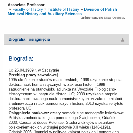
Associate Professor
Faculty of History
Institute of History
Division of Polish
Medieval History and Auxiliary Sciences
Źródło danych:
Skład Osobowy
Biografia i osiągnięcia
Biografia:
Ur. 25.04.1969 r. w Szczytnie
Przebieg pracy zawodowej
1995 ukończenie studiów magisterskich; 1999 uzyskanie stopnia
doktora nauk humanistycznych w zakresie historii; 1999
zatrudnienie na stanowisku adiunkta na Wydziale Filologiczno-
Historycznym w Instytucie Historii UG; 2009 uzyskanie stopnia
doktora habilitowanego nauk humanistycznych w zakresie historii
średniowiecza i nauk pomocniczych historii; 2010 uzyskanie tytułu
profesora UG
Osiągnięcia naukowe:
cztery samodzielne monografie książkowe:
Polityka zachodnia księcia pomorskiego Świętopełka, Gdańsk
2000; Caesar et duces Poloniae. Studia z dziejów stosunków
polsko-niemieckich w drugiej połowie XII wieku (1146-1191),
Gdańsk 2006; Joannici w polityce książąt polskich i pomorskich