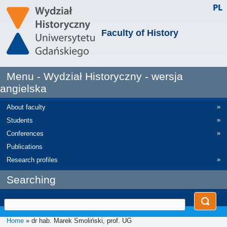
Faculty of History
Menu - Wydział Historyczny - wersja
angielska
»
About faculty
»
Students
»
Conferences
Publications
»
Research profiles
Searching
Home
» dr hab. Marek Smoliński, prof. UG