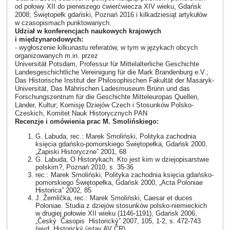
od połowy XII do pierwszego ćwierćwiecza XIV wieku, Gdańsk
2008; Świętopełk gdański, Poznań 2016 i kilkadziesiąt artykułów
w czasopismach punktowanych.
Udział w konferencjach naukowych krajowych
i międzynarodowych:
- wygłoszenie kilkunastu referatów, w tym w językach obcych
organizowanych m.in. przez
Universität Potsdam, Professur für Mittelalterliche Geschichte
Landesgeschichtliche Vereinigung für die Mark Brandenburg e.V.;
Das Historische Institut der Philosophischen Fakultät der Masaryk-
Universität, Das Mährischen Ladesmuseum Brünn und das
Forschungszentrum für die Geschichte Mitteleuropas Quellen,
Länder, Kultur; Komisję Dziejów Czech i Stosunków Polsko-
Czeskich, Komitet Nauk Historycznych PAN
Recenzje i omówienia prac M. Smolińskiego:
G. Labuda, rec.: Marek Smoliński, Polityka zachodnia
księcia gdańsko-pomorskiego Świętopełka, Gdańsk 2000,
„Zapiski Historyczne” 2001, 68
G. Labuda, O Historykach. Kto jest kim w dziejopisarstwie
polskim?, Poznań 2010, s. 35-36
rec.: Marek Smoliński, Polityka zachodnia księcia gdańsko-
pomorskiego Świętopełka, Gdańsk 2000, „Acta Poloniae
Historica” 2002, 85
J. Žemlička, rec.: Marek Smoliński, Caesar et duces
Poloniae. Studia z dziejów stosunków polsko-niemieckich
w drugiej połowie XII wieku (1146-1191), Gdańsk 2006,
„Český Časopis Historický” 2007, 105, 1-2, s. 472-743
(wyd. Historický ústav AV ČR)