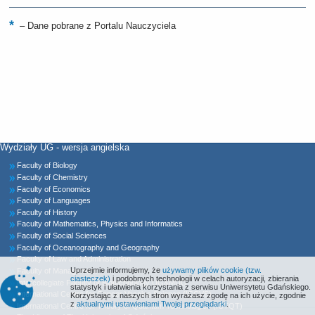
–
Dane pobrane z Portalu Nauczyciela
Wydziały UG - wersja angielska
Faculty of Biology
Faculty of Chemistry
Faculty of Economics
Faculty of Languages
Faculty of History
Faculty of Mathematics, Physics and Informatics
Faculty of Social Sciences
Faculty of Oceanography and Geography
Faculty of Law and Administration
Uprzejmie informujemy, że
używamy plików cookie (tzw.
Faculty of Management
ciasteczek)
i podobnych technologii w celach autoryzacji, zbierania
Intercollegiate Faculty of Biotechnology UG&MUG
statystyk i ułatwienia korzystania z serwisu Uniwersytetu Gdańskiego.
International Centre for Cancer Vaccine Science (ICCVS)
Korzystając z naszych stron wyrażasz zgodę na ich użycie, zgodnie
z
aktualnymi ustawieniami Twojej przeglądarki
.
International Centre for Theory of Quantum Technologies (ICTQT)