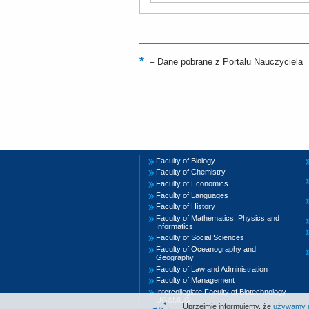
–
Dane pobrane z Portalu Nauczyciela
Faculty of Biology
Faculty of Chemistry
Faculty of Economics
Faculty of Languages
Faculty of History
Faculty of Mathematics, Physics and
Informatics
Faculty of Social Sciences
Faculty of Oceanography and
Geography
Faculty of Law and Administration
Faculty of Management
Intercollegiate Faculty of Biotechnology
UG&MUG
Uprzejmie informujemy, że
używamy pl