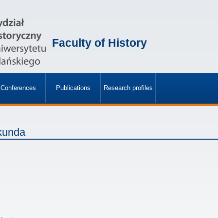
Faculty of History
Conferences
Publications
Research profiles
»
»
ekunda