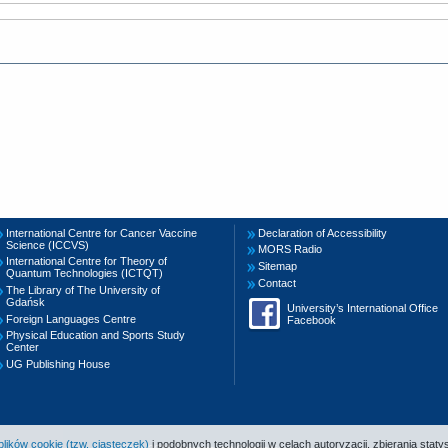
International Centre for Cancer Vaccine
Declaration of Accessibility
Science (ICCVS)
MORS Radio
International Centre for Theory of
Sitemap
Quantum Technologies (ICTQT)
Contact
The Library of The University of
Gdańsk
University’s International Office
Foreign Languages Centre
Facebook
Physical Education and Sports Study
Center
UG Publishing House
ików cookie (tzw. ciasteczek)
i podobnych technologii w celach autoryzacji, zbierania statys