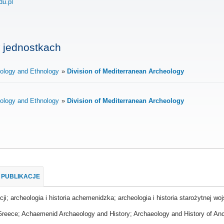
du.pl
 jednostkach
heology and Ethnology
Division of Mediterranean Archeology
heology and Ethnology
Division of Mediterranean Archeology
PUBLIKACJE
ecji; archeologia i historia achemenidzka; archeologia i historia starożytnej wo
Greece; Achaemenid Archaeology and History; Archaeology and History of Anc