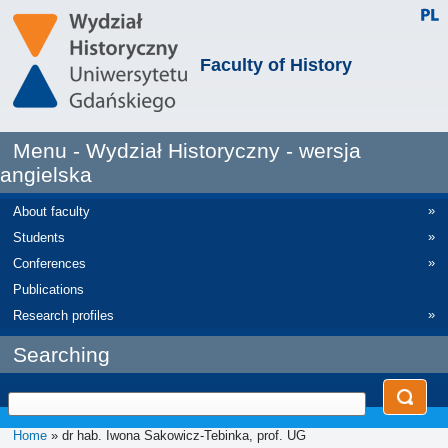
Faculty of History
Menu - Wydział Historyczny - wersja
angielska
»
About faculty
»
Students
»
Conferences
Publications
»
Research profiles
Searching
Home
» dr hab. Iwona Sakowicz-Tebinka, prof. UG