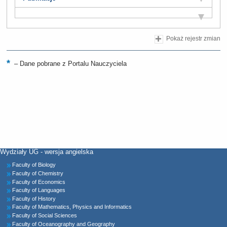
Pokaż rejestr zmian
–
Dane pobrane z Portalu Nauczyciela
Wydziały UG - wersja angielska
Faculty of Biology
Faculty of Chemistry
Faculty of Economics
Faculty of Languages
Faculty of History
Faculty of Mathematics, Physics and Informatics
Faculty of Social Sciences
Faculty of Oceanography and Geography