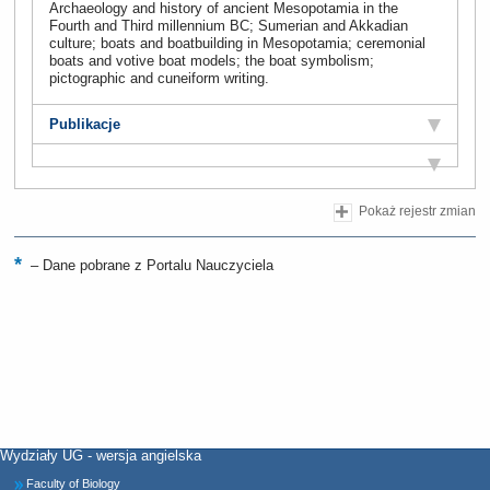
Archaeology and history of ancient Mesopotamia in the
Fourth and Third millennium BC; Sumerian and Akkadian
culture; boats and boatbuilding in Mesopotamia; ceremonial
boats and votive boat models; the boat symbolism;
pictographic and cuneiform writing.
Publikacje
Pokaż rejestr zmian
–
Dane pobrane z Portalu Nauczyciela
Wydziały UG - wersja angielska
Faculty of Biology