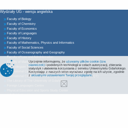
Wydziały UG - wersja angielska
Faculty of Biology
Faculty of Chemistry
Faculty of Economics
Faculty of Languages
Faculty of History
Faculty of Mathematics, Physics and Informatics
Faculty of Social Sciences
Faculty of Oceanography and Geography
Faculty of Law and Administration
Uprzejmie informujemy, że
używamy plików cookie (tzw.
Faculty of Management
ciasteczek)
i podobnych technologii w celach autoryzacji, zbierania
Intercollegiate Faculty of Biotechnology UG&MUG
statystyk i ułatwienia korzystania z serwisu Uniwersytetu Gdańskiego.
International Centre for Cancer Vaccine Science (ICCVS)
Korzystając z naszych stron wyrażasz zgodę na ich użycie, zgodnie
z
aktualnymi ustawieniami Twojej przeglądarki
.
International Centre for Theory of Quantum Technologies (ICTQT)
The Library of The University of Gdańsk
Foreign Languages Centre
Physical Education and Sports Study Center
UG Publishing House
Declaration of Accessibility
MORS Radio
Sitemap
Contact
University’s International Office Facebook