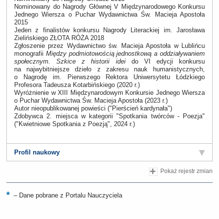
Nominowany do Nagrody Głównej V Międzynarodowego Konkursu
Jednego Wiersza o Puchar Wydawnictwa Św. Macieja Apostoła
2015
Jeden z finalistów konkursu Nagrody Literackiej im. Jarosława
Zielińskiego ZŁOTA RÓŻA 2018
Zgłoszenie przez Wydawnictwo św. Macieja Apostoła w Lublińcu
monografii
Między podmiotowością jednostkową a oddziaływaniem
społecznym. Szkice z historii idei
do VI edycji konkursu
na najwybitniejsze dzieło z zakresu nauk humanistycznych,
o Nagrodę im. Pierwszego Rektora Uniwersytetu Łódzkiego
Profesora Tadeusza Kotarbińskiego (2020 r.)
Wyróżnienie w XIII Międzynarodowym Konkursie Jednego Wiersza
o Puchar Wydawnictwa Św. Macieja Apostoła (2023 r.)
Autor nieopublikowanej powieści ("Pierścień kardynała")
Zdobywca 2. miejsca w kategorii "Spotkania twórców - Poezja"
("Kwietniowe Spotkania z Poezją", 2024 r.)
Profil naukowy
Pokaż rejestr zmian
–
Dane pobrane z Portalu Nauczyciela