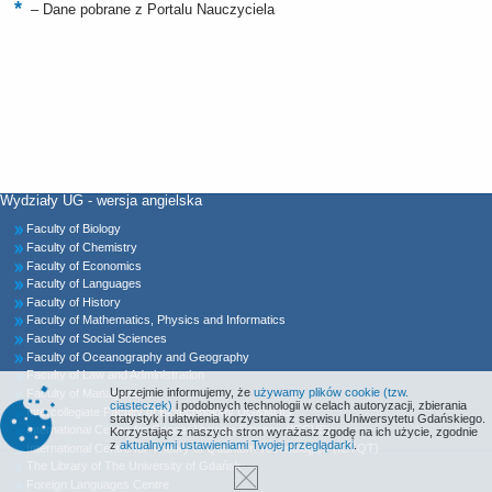
–
Dane pobrane z Portalu Nauczyciela
Wydziały UG - wersja angielska
Faculty of Biology
Faculty of Chemistry
Faculty of Economics
Faculty of Languages
Faculty of History
Faculty of Mathematics, Physics and Informatics
Faculty of Social Sciences
Faculty of Oceanography and Geography
Faculty of Law and Administration
Uprzejmie informujemy, że
używamy plików cookie (tzw.
Faculty of Management
ciasteczek)
i podobnych technologii w celach autoryzacji, zbierania
Intercollegiate Faculty of Biotechnology UG&MUG
statystyk i ułatwienia korzystania z serwisu Uniwersytetu Gdańskiego.
International Centre for Cancer Vaccine Science (ICCVS)
Korzystając z naszych stron wyrażasz zgodę na ich użycie, zgodnie
z
aktualnymi ustawieniami Twojej przeglądarki
.
International Centre for Theory of Quantum Technologies (ICTQT)
The Library of The University of Gdańsk
Foreign Languages Centre