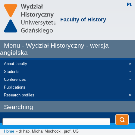
Faculty of History
Menu - Wydział Historyczny - wersja
angielska
»
About faculty
»
Students
»
Conferences
Publications
»
Research profiles
Searching
Home
» dr hab. Michał Mochocki, prof. UG