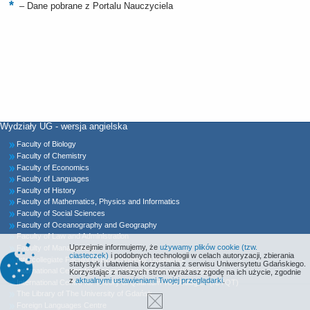
–
Dane pobrane z Portalu Nauczyciela
Wydziały UG - wersja angielska
Faculty of Biology
Faculty of Chemistry
Faculty of Economics
Faculty of Languages
Faculty of History
Faculty of Mathematics, Physics and Informatics
Faculty of Social Sciences
Faculty of Oceanography and Geography
Faculty of Law and Administration
Uprzejmie informujemy, że
używamy plików cookie (tzw.
Faculty of Management
ciasteczek)
i podobnych technologii w celach autoryzacji, zbierania
Intercollegiate Faculty of Biotechnology UG&MUG
statystyk i ułatwienia korzystania z serwisu Uniwersytetu Gdańskiego.
International Centre for Cancer Vaccine Science (ICCVS)
Korzystając z naszych stron wyrażasz zgodę na ich użycie, zgodnie
z
aktualnymi ustawieniami Twojej przeglądarki
.
International Centre for Theory of Quantum Technologies (ICTQT)
The Library of The University of Gdańsk
Foreign Languages Centre